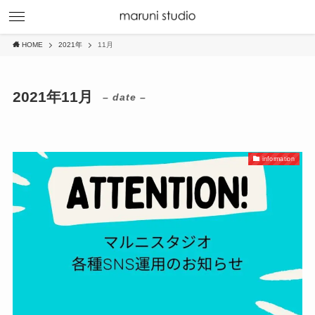
HOME
2021年
11月
2021年11月
– date –
information