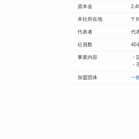
資本金
2,
本社所在地
〒8
代表者
代
社員数
4
事業内容
・
・
加盟団体
一