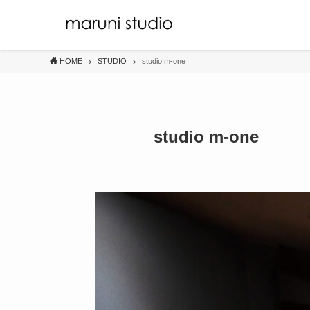
HOME
STUDIO
studio m-one
studio m-one