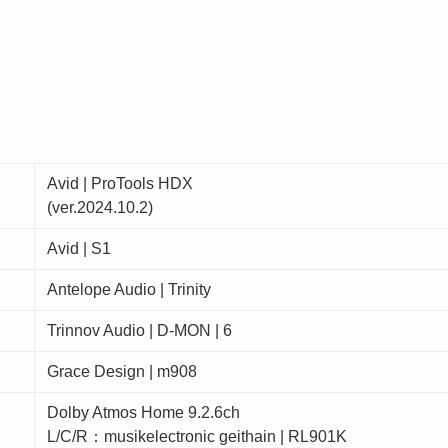
Avid | ProTools HDX
(ver.2024.10.2)
Avid | S1
Antelope Audio | Trinity
Trinnov Audio | D-MON | 6
Grace Design | m908
Dolby Atmos Home 9.2.6ch
L/C/R：musikelectronic geithain | RL901K