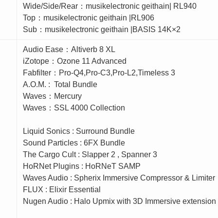
Wide/Side/Rear：musikelectronic geithain| RL940
Top：musikelectronic geithain |RL906
Sub：musikelectronic geithain |BASIS 14K×2
Audio Ease：Altiverb 8 XL
iZotope：Ozone 11 Advanced
Fabfilter：Pro-Q4,Pro-C3,Pro-L2,Timeless 3
A.O.M. : Total Bundle
Waves：Mercury
Waves：SSL 4000 Collection
Liquid Sonics : Surround Bundle
Sound Particles : 6FX Bundle
The Cargo Cult : Slapper 2 , Spanner 3
HoRNet Plugins : HoRNeT SAMP
Waves Audio : Spherix Immersive Compressor & Limiter
FLUX : Elixir Essential
Nugen Audio : Halo Upmix with 3D Immersive extension