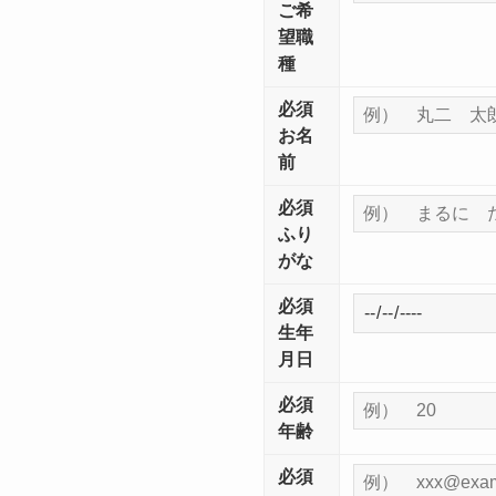
ご希
望職
種
必須
お名
前
必須
ふり
がな
必須
生年
月日
必須
年齢
必須