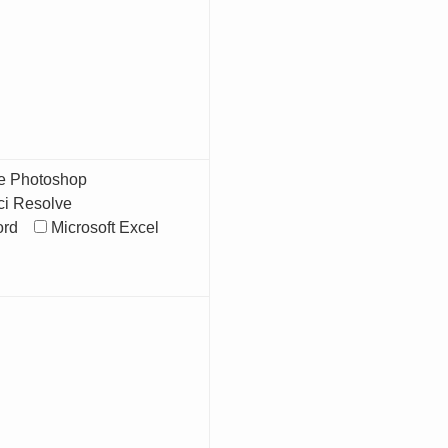
e Photoshop
ci Resolve
ord
Microsoft Excel