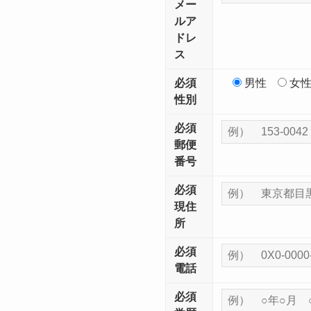
メー
ルア
ドレ
ス
必須
男性
女
性別
必須
郵便
番号
必須
現住
所
必須
電話
必須