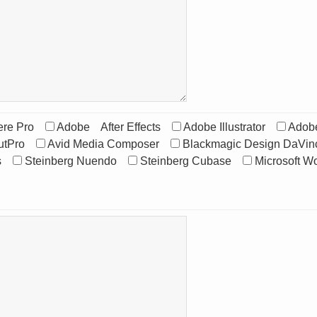
re Pro
Adobe After Effects
Adobe Illustrator
Adob
utPro
Avid Media Composer
Blackmagic Design DaVin
s
Steinberg Nuendo
Steinberg Cubase
Microsoft W