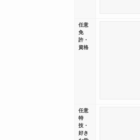
任意
免
許・
資格
任意
特
技・
好き